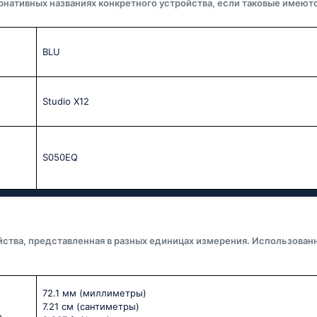
рнативных названиях конкретного устройства, если таковые имеютс
BLU
Studio X12
S050EQ
йства, представленная в разных единицах измерения. Использован
72.1 мм
(миллиметры)
7.21 см
(сантиметры)
о