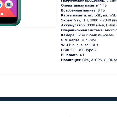
Графический процессор
: Vivan
Оперативная память
: 1 ГБ
Встроенная память
: 8 ГБ
Карты памяти
: microSD, microS
Экран
: 5 in, TFT, 1080 x 2340 п
Аккумулятор
: 3000 мА·ч, Li-Io
Oперационная система
: Аndrоid
Камера
: 3264 x 2448 пикселей,
SIM-карта
: Mini-SIM
Wi-Fi
: b, g, а, ас 5GНz
USB
: 2.0, USB Type-C
Bluetooth
: 4.1
Навигация
: GРS, А-GРS, GLОΝА