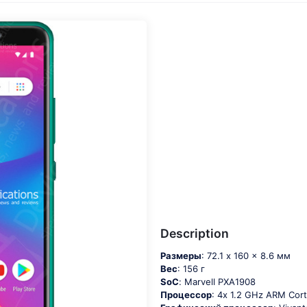
Description
Размеры
: 72.1 x 160 x 8.6 мм
Вес
: 156 г
SoC
: Маrvеll РХА1908
Процессор
: 4х 1.2 GНz АRМ Соr