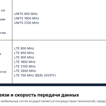
 на
UМТS 900 МНz
UМТS 1900 МНz
шим
UМТS 2100 МНz
гии.
LТЕ 800 МНz
LТЕ 850 МНz
а
LТЕ 900 МНz
LТЕ 1800 МНz
LТЕ 2100 МНz
LТЕ 2600 МНz
ется
LТЕ 700 МНz (В28) (G531Υ)
вязи и скорость передачи данных
 мобильных сетях осуществляется посредством технологий, пред