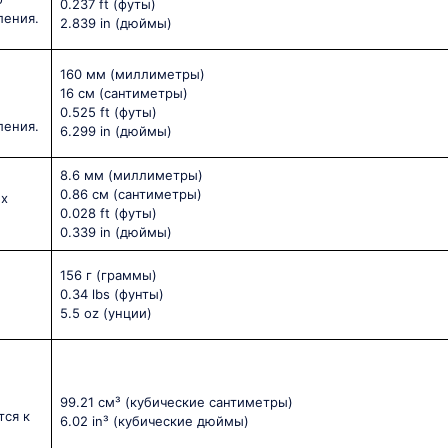
0.237 ft
(футы)
ления.
2.839 in
(дюймы)
160 мм
(миллиметры)
16 см
(сантиметры)
0.525 ft
(футы)
ления.
6.299 in
(дюймы)
8.6 мм
(миллиметры)
0.86 см
(сантиметры)
ых
0.028 ft
(футы)
0.339 in
(дюймы)
156 г
(граммы)
0.34 lbs
(фунты)
5.5 oz
(унции)
99.21 см³
(кубические сантиметры)
тся к
6.02 in³
(кубические дюймы)