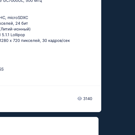
te GC7000UL, 500 МГц
DHC, microSDXC
икселей, 24 бит
n (Литий-ионный)
 5.1.1 Lоlliрор
 1280 x 720 пикселей, 30 кадров/сек
SS
3140