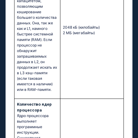
капацитетом,
позволяющим
кэширование
большего количества
данных. Она, так же
2048 кБ
(килобайты)
как и L1, намного
2 МБ
(мегабайты)
быстрее системной
памяти (RAM). Если
процессор не
обнаружит
запрашиваемых
данных в L2, он
продолжает искать их
в L3 кэш-памяти
(если таковая
имеется в наличии)
или в RAM-памяти.
Kоличество ядер
процессора
Ядро процессора
выполняет
программные
инструкции.
Существуют