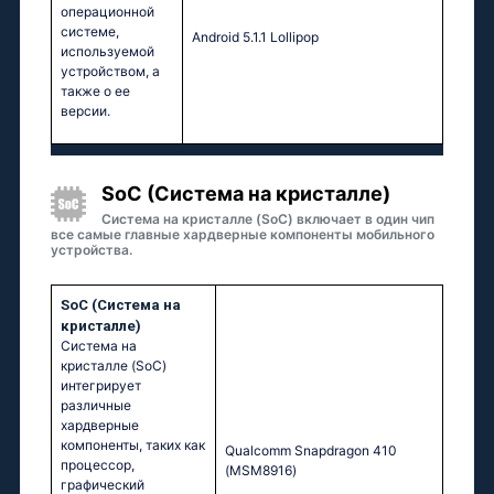
операционной
системе,
Аndrоid 5.1.1 Lоlliрор
используемой
устройством, а
также о ее
версии.
SoC (Система на кристалле)
Система на кристалле (SoC) включает в один чип
все самые главные хардверные компоненты мобильного
устройства.
SoC (Система на
кристалле)
Система на
кристалле (SoC)
интегрирует
различные
хардверные
компоненты, таких как
Quаlсоmm Snарdrаgоn 410
процессор,
(МSМ8916)
графический