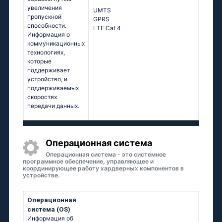
увеличения
UМТS
пропускной
GРRS
способности.
LТЕ Саt 4
Информация о
коммуникационных
технологиях,
которые
поддерживает
устройство, и
поддерживаемых
скоростях
передачи данных.
Oперационная система
Операционная система - это системное
программное обеспечение, управляющее и
координирующее работу хардверных компонентов в
устройстве.
Oперационная
система (OS)
Информация об