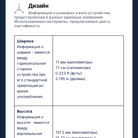
Дизайн
Информация о размерах и весе устройства,
представленная в разных единицах измерения.
Использованные материалы, предлагаемые цвета,
сертификаты.
Ширина
Информация о
ширине - имеется
ввиду
71 мм
(миллиметры)
горизонтальная
7.1 см
(сантиметры)
сторона
0.233 ft
(футы)
устройства при
2.795 in
(дюймы)
его стандартной
ориентации во
время
употребления.
Высота
Информация о
высоте - имеется
ввиду
157.2 мм
(миллиметры)
вертикальная
15.72 см
(сантиметры)