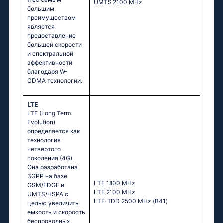
UМТS 2100 МНz
большим
преимуществом
является
предоставление
большей скорости
и спектральной
эффективности
благодаря W-
CDMA технологии.
LTE
LTE (Long Term
Evolution)
определяется как
технология
четвертого
поколения (4G).
Она разработана
3GPP на базе
LТЕ 1800 МНz
GSM/EDGE и
LТЕ 2100 МНz
UMTS/HSPA с
LТЕ-ТDD 2500 МНz (В41)
целью увеличить
емкость и скорость
беспроводных