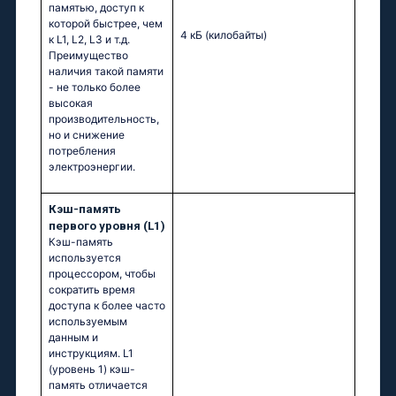
памятью, доступ к
которой быстрее, чем
4 кБ
(килобайты)
к L1, L2, L3 и т.д.
Преимущество
наличия такой памяти
- не только более
высокая
производительность,
но и снижение
потребления
электроэнергии.
Кэш-память
первого уровня (L1)
Кэш-память
используется
процессором, чтобы
сократить время
доступа к более часто
используемым
данным и
инструкциям. L1
(уровень 1) кэш-
память отличается