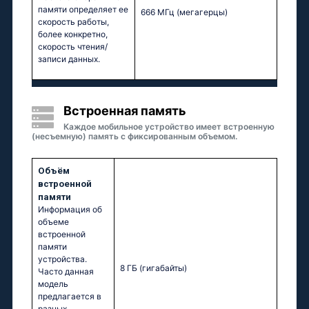
памяти определяет ее
666 МГц
(мегагерцы)
скорость работы,
более конкретно,
скорость чтения/
записи данных.
Встроенная память
Каждое мобильное устройство имеет встроенную
(несъемную) память с фиксированным объемом.
Объём
встроенной
памяти
Информация об
объеме
встроенной
памяти
устройства.
8 ГБ
(гигабайты)
Часто данная
модель
предлагается в
разных