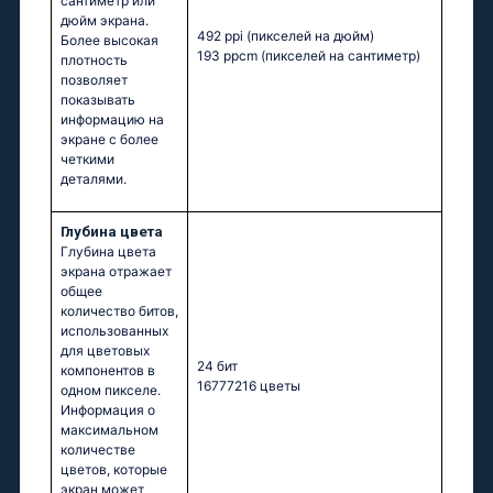
сантиметр или
дюйм экрана.
492 ppi
(пикселей на дюйм)
Более высокая
193 ppcm
(пикселей на сантиметр)
плотность
позволяет
показывать
информацию на
экране с более
четкими
деталями.
Глубина цвета
Глубина цвета
экрана отражает
общее
количество битов,
использованных
для цветовых
24 бит
компонентов в
16777216 цветы
одном пикселе.
Информация о
максимальном
количестве
цветов, которые
экран может