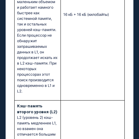
маленьким объемом
и работает намного
быстрее как
16 кБ + 16 кБ
(килобайты)
системной памяти,
так и остальных
уровней кэш-памяти.
Если процессор не
обнаружит
запрашиваемых
данных в L1, он
продолжает искать их
в L2 кэш-памяти. При
некоторых
процессорах этот
поиск производится
одновременно в L1 и
L2.
Кэш-память
второго уровня (L2)
L2 (уровень 2) кэш-
память медленнее L1,
но взамен она
отличается большим