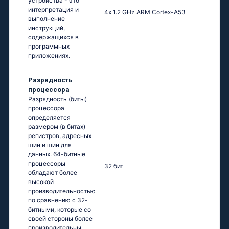
устройства - это
интерпретация и
4х 1.2 GНz АRМ Соrtех-А53
выполнение
инструкций,
содержащихся в
программных
приложениях.
Разрядность
процессора
Разрядность (биты)
процессора
определяется
размером (в битах)
регистров, адресных
шин и шин для
данных. 64-битные
процессоры
32 бит
обладают более
высокой
производительностью
по сравнению с 32-
битными, которые со
своей стороны более
производительны,