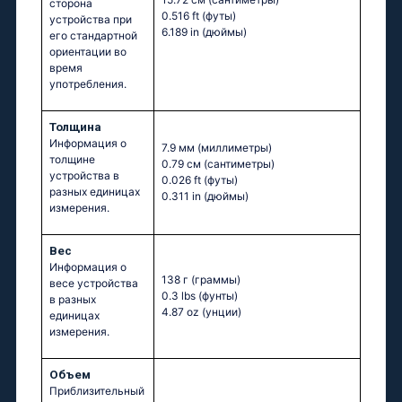
сторона
0.516 ft
(футы)
устройства при
6.189 in
(дюймы)
его стандартной
ориентации во
время
употребления.
Толщина
Информация о
7.9 мм
(миллиметры)
толщине
0.79 см
(сантиметры)
устройства в
0.026 ft
(футы)
разных единицах
0.311 in
(дюймы)
измерения.
Вес
Информация о
138 г
(граммы)
весе устройства
0.3 lbs
(фунты)
в разных
4.87 oz
(унции)
единицах
измерения.
Объем
Приблизительный