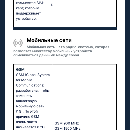
количестве SIM-
2
карт, которые
поддерживает
устройство.
Мобильные сети
Мобильная сеть - это радио-система, которая
позволяет множеству мобильных устройств
обмениваться данными между собой.
GSM
GSM (Global System
for Mobile
Communications)
разработана, чтобы
заменить
аналоговую
мобильную сеть
(1G). По этой
причине GSM
очень часто
GSМ 900 МНz
называется и 2G
GSМ 1900 МНz