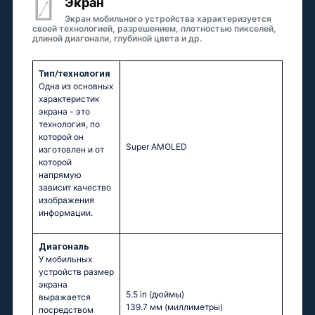
Экран
Экран мобильного устройства характеризуется
своей технологией, разрешением, плотностью пикселей,
длиной диагонали, глубиной цвета и др.
Тип/технология
Одна из основных
характеристик
экрана - это
технология, по
которой он
Super AMOLED
изготовлен и от
которой
напрямую
зависит качество
изображения
информации.
Диагональ
У мобильных
устройств размер
экрана
5.5 in
(дюймы)
выражается
139.7 мм
(миллиметры)
посредством