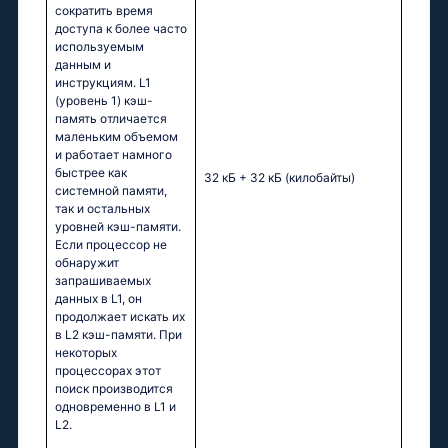
сократить время
доступа к более часто
используемым
данным и
инструкциям. L1
(уровень 1) кэш-
память отличается
маленьким объемом
и работает намного
быстрее как
32 кБ + 32 кБ
(килобайты)
системной памяти,
так и остальных
уровней кэш-памяти.
Если процессор не
обнаружит
запрашиваемых
данных в L1, он
продолжает искать их
в L2 кэш-памяти. При
некоторых
процессорах этот
поиск производится
одновременно в L1 и
L2.