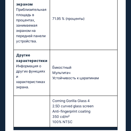
экраном
Приблизительная
площадь в
71.95 %
(проценты)
процентах,
занимаемая
экраном на
передней панели
устройства.
Другие
характеристики
Информация о
Ёмкостный
других функциях
Мультитач
и
Устойчивость к царапинам
характеристиках
экрана.
Corning Gorilla Glass 4
2.5D curved glass screen
Anti-fingerprint coating
350 cd/m²
100% NTSC