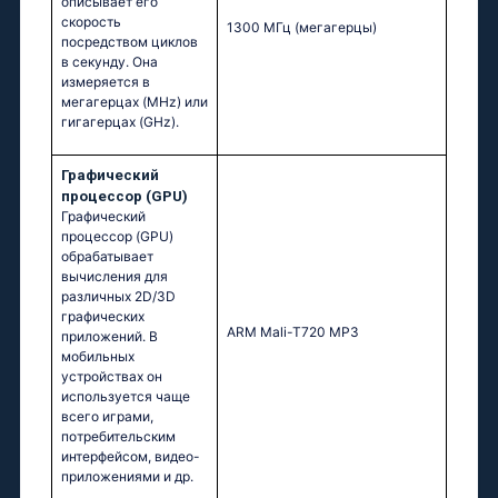
описывает его
скорость
1300 МГц
(мегагерцы)
посредством циклов
в секунду. Она
измеряется в
мегагерцах (MHz) или
гигагерцах (GHz).
Графический
процессор (GPU)
Графический
процессор (GPU)
обрабатывает
вычисления для
различных 2D/3D
графических
ARM Mali-T720 MP3
приложений. В
мобильных
устройствах он
используется чаще
всего играми,
потребительским
интерфейсом, видео-
приложениями и др.