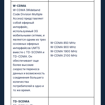
W-CDMA
W-CDMA (Wideband
Code Division Multiple
Access) представляет
собой эфирный
интерфейс,
используемый 3G
мобильными сетями, и
является одним из трех
W-CDMA 850 MHz
основных эфирных
W-CDMA 900 MHz
интерфейсов UMTS
W-CDMA 1900 MHz
вместе с TD-SCDMA и
W-CDMA 2100 MHz
TD-CDMA. Он
обеспечивает още
более высокие
скорости переноса
данных и возможность
соединения большего
количества
потребителей в одно и
то же время.
TD-SCDMA