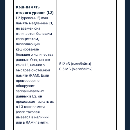
Кэш-память
второго уровня (L2)
L2 (уровень 2) кэш-
память медленнее L1,
но взамен она
отличается большим
капацитетом,
позволяющим
кэширование
большего количества
данных. Она, так же
512 кБ
(килобайты)
как и L1, намного
0.5 МБ
(мегабайты)
быстрее системной
памяти (RAM). Если
процессор не
обнаружит
запрашиваемых
данных в L2, он
продолжает искать их
в L3 кэш-памяти
(если таковая
имеется в наличии)
или в RAM-памяти.