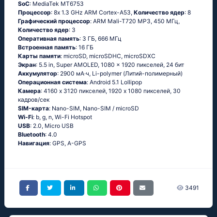
SoC
: MediaTek MT6753
Процессор
: 8x 1.3 GHz ARM Cortex-A53,
Количество ядер
: 8
Графический процессор
: ARM Mali-T720 MP3, 450 МГц,
Количество ядер
: 3
Оперативная память
: 3 ГБ, 666 МГц
Встроенная память
: 16 ГБ
Карты памяти
: microSD, microSDHC, microSDXC
Экран
: 5.5 in, Super AMOLED, 1080 x 1920 пикселей, 24 бит
Аккумулятор
: 2900 мА·ч, Li-polymer (Литий-полимерный)
Oперационная система
: Android 5.1 Lollipop
Камера
: 4160 x 3120 пикселей, 1920 x 1080 пикселей, 30
кадров/сек
SIM-карта
: Nano-SIM, Nano-SIM / microSD
Wi-Fi
: b, g, n, Wi-Fi Hotspot
USB
: 2.0, Micro USB
Bluetooth
: 4.0
Навигация
: GPS, A-GPS
3491