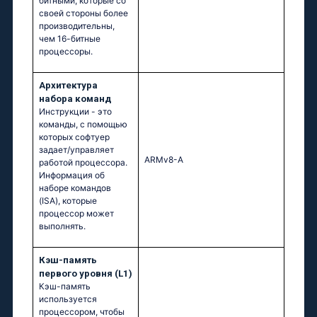
битными, которые со
своей стороны более
производительны,
чем 16-битные
процессоры.
Архитектура
набора команд
Инструкции - это
команды, с помощью
которых софтуер
задает/управляет
ARMv8-A
работой процессора.
Информация об
наборе командов
(ISA), которые
процессор может
выполнять.
Кэш-память
первого уровня (L1)
Кэш-память
используется
процессором, чтобы