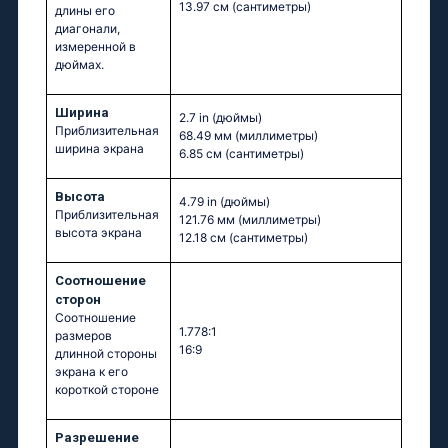
13.97 см
(сантиметры)
длины его
диагонали,
измеренной в
дюймах.
Ширина
2.7 in
(дюймы)
Приблизительная
68.49 мм
(миллиметры)
ширина экрана
6.85 см
(сантиметры)
Высота
4.79 in
(дюймы)
Приблизительная
121.76 мм
(миллиметры)
высота экрана
12.18 см
(сантиметры)
Соотношение
сторон
Соотношение
1.778:1
размеров
16:9
длинной стороны
экрана к его
короткой стороне
Разрешение