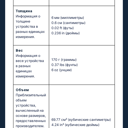
Толщина
Информация о
6 мм
(миллиметры)
толщине
0.6 см
(сантиметры)
устройства в
0.02 ft
(футы)
разных единицах
0.236 in
(дюймы)
измерения.
Вес
Информация о
170 г
(граммы)
весе устройства
0.37 lbs
(фунты)
в разных
6 oz
(унции)
единицах
измерения.
Объем
Приблизительный
объем
устройства,
вычисленный на
основе размеров,
69.77 см³
(кубические сантиметры)
предоставленных
4.24 in³
(кубические дюймы)
производителем.