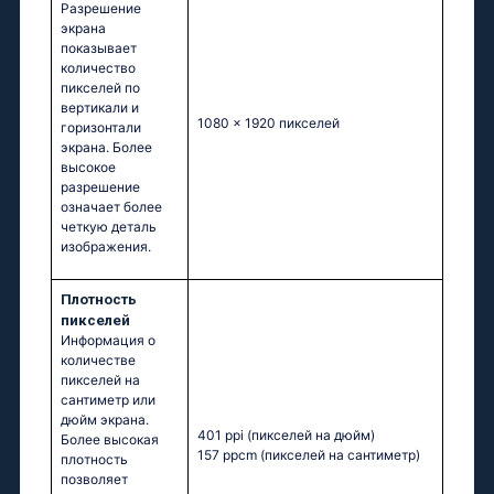
Разрешение
экрана
показывает
количество
пикселей по
вертикали и
1080 x 1920 пикселей
горизонтали
экрана. Более
высокое
разрешение
означает более
четкую деталь
изображения.
Плотность
пикселей
Информация о
количестве
пикселей на
сантиметр или
дюйм экрана.
401 ppi
(пикселей на дюйм)
Более высокая
157 ppcm
(пикселей на сантиметр)
плотность
позволяет