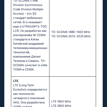
TD-SCDMA (Time
Division Synchronous
Code Division Multiple
Access) - это 3G
стандарт мобильных
сетей. Его называют
еще и UTRA/UMTS-TDD
LCR. Он разработан как
TD-SCDMA 1880-1920 MHz
альтернатива W-CDMA
TD-SCDMA 2010-2025 MHz
стандарта в Китае
Китайской академией
телекоммуникационных
технологий,
компаниями Датанг
Телеком и Сименс. TD-
SCDMA сочетает в себе
TDMA и CDMA.
LTE
LTE (Long Term
Evolution) определяется
как технология
четвертого поколения
LTE 1800 MHz
(4G). Она разработана
LTE 2600 MHz
3GPP на базе