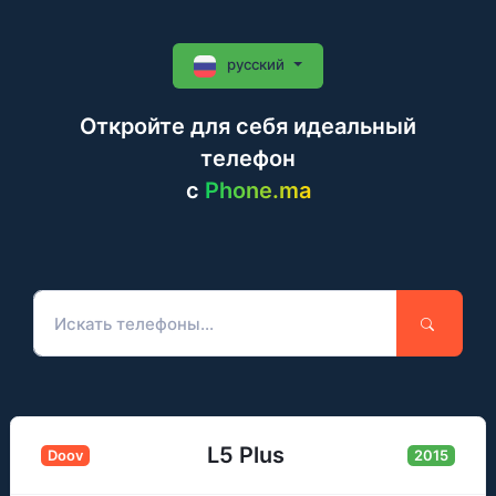
русский
Откройте для себя идеальный
телефон
c
Phone.ma
L5 Plus
Doov
2015