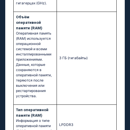
гигагерцах (GHz).
Объём
оперативной
памяти (RAM)
Оперативная память
(RAM) используется
операционной
системой и всеми
инсталлированными
3 ГБ
(гигабайты)
приложениями.
Данные, которые
сохраняются в
оперативной памяти,
теряются после
выключения или
рестартирования
устройства.
Тип оперативной
памяти (RAM)
Информация о типе
LPDDR3
оперативной памяти