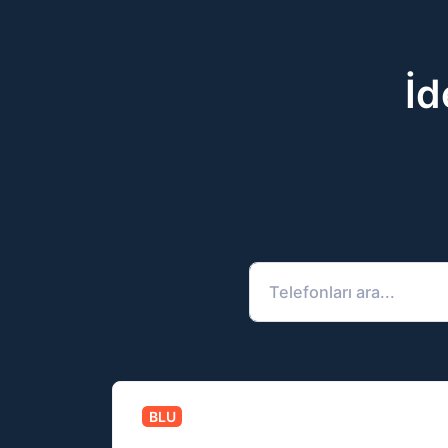
İd
BLU