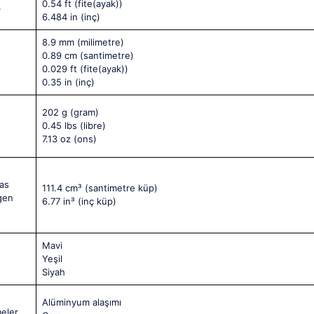
0.54 ft
(fite(ayak))
.
6.484 in
(inç)
8.9 mm
(milimetre)
0.89 cm
(santimetre)
0.029 ft
(fite(ayak))
0.35 in
(inç)
202 g
(gram)
0.45 lbs
(libre)
7.13 oz
(ons)
sas
111.4 cm³
(santimetre küp)
tgen
6.77 in³
(inç küp)
Mavi
Yeşil
Siyah
Alüminyum alaşımı
eler.