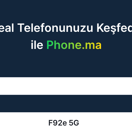
eal Telefonunuzu Keşfe
ile
Phone.ma
F92e 5G