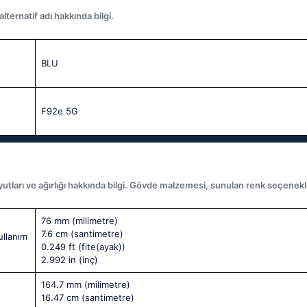
ternatif adı hakkında bilgi.
BLU
F92e 5G
yutları ve ağırlığı hakkında bilgi. Gövde malzemesi, sunulan renk seçenekler
76 mm
(milimetre)
7.6 cm
(santimetre)
ullanım
0.249 ft
(fite(ayak))
2.992 in
(inç)
164.7 mm
(milimetre)
16.47 cm
(santimetre)