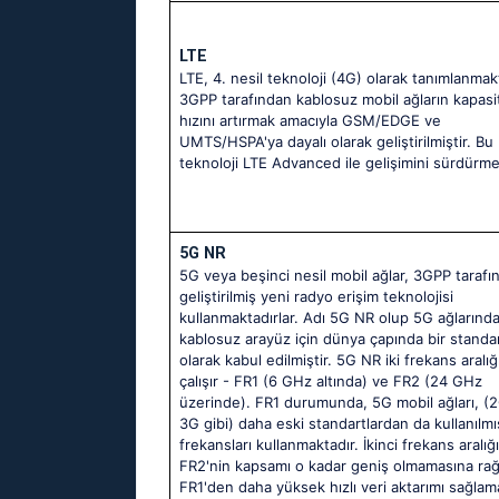
LTE
LTE, 4. nesil teknoloji (4G) olarak tanımlanmakt
3GPP tarafından kablosuz mobil ağların kapasi
hızını artırmak amacıyla GSM/EDGE ve
UMTS/HSPA'ya dayalı olarak geliştirilmiştir. Bu
teknoloji LTE Advanced ile gelişimini sürdürme
5G NR
5G veya beşinci nesil mobil ağlar, 3GPP tarafı
geliştirilmiş yeni radyo erişim teknolojisi
kullanmaktadırlar. Adı 5G NR olup 5G ağlarınd
kablosuz arayüz için dünya çapında bir standa
olarak kabul edilmiştir. 5G NR iki frekans aralı
çalışır - FR1 (6 GHz altında) ve FR2 (24 GHz
üzerinde). FR1 durumunda, 5G mobil ağları, (
3G gibi) daha eski standartlardan da kullanılmı
frekansları kullanmaktadır. İkinci frekans aralığ
FR2'nin kapsamı o kadar geniş olmamasına r
FR1'den daha yüksek hızlı veri aktarımı sağlama