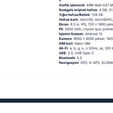
8
Grafik işlemcisi
: ARM Mali-G57 
Rastgele erişimli hafıza
: 4 GB, 2
Yığın hafıza/Bellek
: 128 GB
Hafıza kartı
: microSD, microSDHC
Ekran
: 6.5 in, IPS, 720 x 1600 piks
Pil
: 5000 mAh, Lityum-iyon polime
İşletim Sistemi
: Android 12
Kamera
: 8000 x 6000 piksel, 1920
SIM kart
: Nano-SIM
Wi-Fi
: a, b, g, n, n 5GHz, ac, Çift
USB
: 2.0, USB Type-C
Bluetooth
: 5.0
Navigasyon
: GPS, A-GPS, GLONA