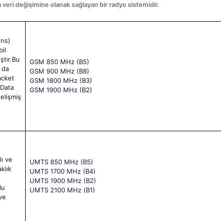
 veri değişimine olanak sağlayan bir radyo sistemidir.
ons)
il
ştır.Bu
GSM 850 MHz (B5)
 da
GSM 900 MHz (B8)
acket
GSM 1800 MHz (B3)
 Data
GSM 1900 MHz (B2)
elişmiş
ı ve
UMTS 850 MHz (B5)
klık
UMTS 1700 MHz (B4)
UMTS 1900 MHz (B2)
lu
UMTS 2100 MHz (B1)
ve