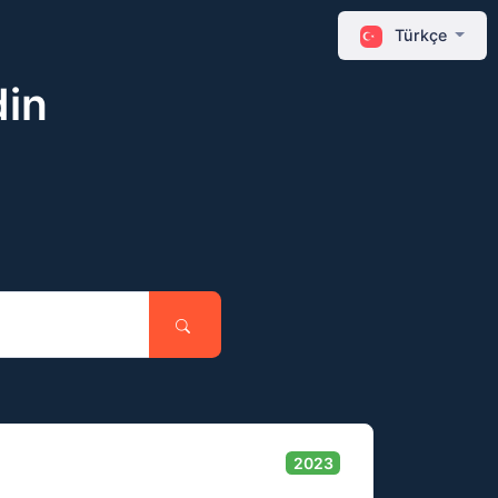
Türkçe
din
2023