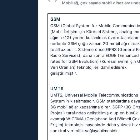
Mobil ağ, çok sayıda mobil cihaz arasında
GSM
GSM (Global System for Mobile Communicati
(Mobil İletişim İçin Küresel Sistem), analog mob
ağının (1G) yerine kullanılmak üzere tasarlanmı
nedenle GSM çoğu zaman 2G mobil ağı olarak
telaffuz edilir. Sisteme önce GPRS (General P
Radio Services), daha sonra EDGE (Enhanced
rates for GSM Evolution) (Küresel Evrim İçin G
Veri Oranları) teknolojileri dahil edilerek
geliştirilmiştir.
UMTS
UMTS, Universal Mobile Telecommunications
System'in kısaltmasıdır. GSM standardına dayal
3G mobil ağlar kapsamına girer. 3GPP (3G Orta
Projesi) tarafından geliştirilmiş olup en büyük
avantajı W-CDMA (Genişband Kod Bölmeli Çok
Erişim) teknolojisi sayesinde daha yüksek hız 
spektral verimlilik sağlayabilmesidir.