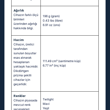
Ağırlık
Cihazın farklı ölçü
196 g
(gram)
birimleri
0.43 lbs
(libre)
üzerinden ağırlığı
6.91 oz
(ons)
hakkında bilgi.
Hacim
Cihazın, üretici
tarafından
sunulan boyutlar
esas alınarak
111.49 cm³
(santimetre küp)
hesaplanan
6.77 in³
(inç küp)
yaklaşık hacmidir.
Dikdörtgen
prizma şekilli
cihazlar için
geçerlidir.
Renkler
Twilight
Cihazın piyasada
Mavi
mevcut renk
Yeşil
seçenekleri.