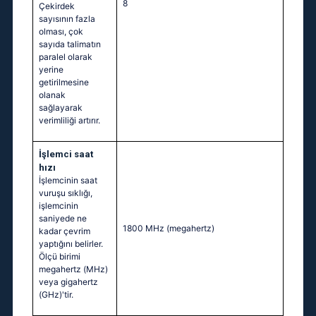
8
Çekirdek
sayısının fazla
olması, çok
sayıda talimatın
paralel olarak
yerine
getirilmesine
olanak
sağlayarak
verimliliği artırır.
İşlemci saat
hızı
İşlemcinin saat
vuruşu sıklığı,
işlemcinin
saniyede ne
1800 MHz
(megahertz)
kadar çevrim
yaptığını belirler.
Ölçü birimi
megahertz (MHz)
veya gigahertz
(GHz)'tir.