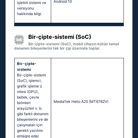
Android 10
işletim sistemi ve
versiyonu
hakkında bilgi.
Bir-çipte-sistemi (SoC)
Bir-çipte-sistemi (SoC), mobil cihazın bütün temel
donanım bileşenlerini tek bir çip üzerinde toplar.
Bir-çipte-
sistemi
Bir-çipte-sistemi
(SoC), işlemci,
grafik işleme ü
nitesi (GPU),
bellek, çevre
MediaTek Helio A25 (MT6762V)
birimleri
arayüzleri v. b.
gibi farklı donanım
bileşenlerini ve de
çalışmaları için
gerekli yazılımı
entegre eder.