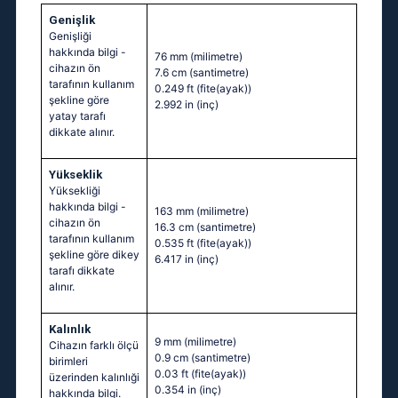
Genişlik
Genişliği
hakkında bilgi -
76 mm
(milimetre)
cihazın ön
7.6 cm
(santimetre)
tarafının kullanım
0.249 ft
(fite(ayak))
şekline göre
2.992 in
(inç)
yatay tarafı
dikkate alınır.
Yükseklik
Yüksekliği
hakkında bilgi -
163 mm
(milimetre)
cihazın ön
16.3 cm
(santimetre)
tarafının kullanım
0.535 ft
(fite(ayak))
şekline göre dikey
6.417 in
(inç)
tarafı dikkate
alınır.
Kalınlık
9 mm
(milimetre)
Cihazın farklı ölçü
0.9 cm
(santimetre)
birimleri
0.03 ft
(fite(ayak))
üzerinden kalınlıği
0.354 in
(inç)
hakkında bilgi.