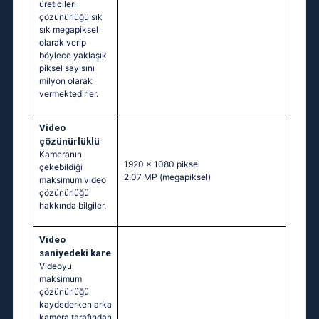
üreticileri
çözünürlüğü sık
sık megapiksel
olarak verip
böylece yaklaşık
piksel sayısını
milyon olarak
vermektedirler.
Video
çözünürlüklü
Kameranın
1920 x 1080 piksel
çekebildiği
2.07 MP
(megapiksel)
maksimum video
çözünürlüğü
hakkında bilgiler.
Video
saniyedeki kare
Videoyu
maksimum
çözünürlüğü
kaydederken arka
kamera tarafından