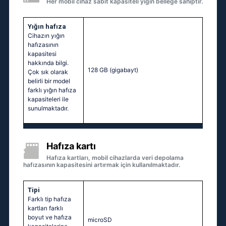
Her mobil cihaz sabit kapasiteli yığın belleğe sahiptir.
Yığın hafıza
Cihazın yığın
hafızasının
kapasitesi
hakkında bilgi.
128 GB
(gigabayt)
Çok sık olarak
belirli bir model
farklı yığın hafıza
kapasiteleri ile
sunulmaktadır.
Hafıza kartı
Hafıza kartları, mobil cihazlarda veri depolama
hafızasının kapasitesini artırmak için kullanılmaktadır.
Tipi
Farklı tip hafıza
kartları farklı
boyut ve hafıza
microSD