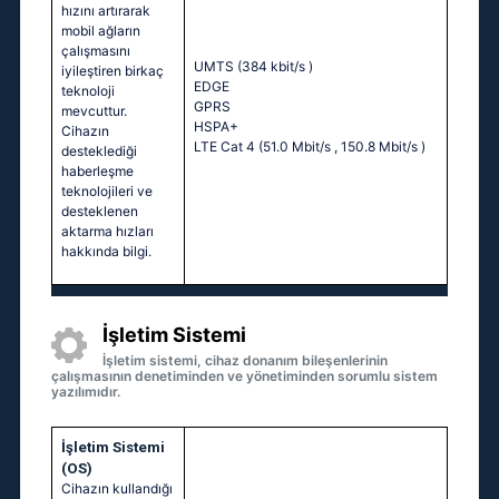
hızını artırarak
mobil ağların
çalışmasını
UMTS (384 kbit/s
)
iyileştiren birkaç
EDGE
teknoloji
GPRS
mevcuttur.
HSPA+
Cihazın
LTE Cat 4 (51.0 Mbit/s
, 150.8 Mbit/s
)
desteklediği
haberleşme
teknolojileri ve
desteklenen
aktarma hızları
hakkında bilgi.
İşletim Sistemi
İşletim sistemi, cihaz donanım bileşenlerinin
çalışmasının denetiminden ve yönetiminden sorumlu sistem
yazılımıdır.
İşletim Sistemi
(OS)
Cihazın kullandığı