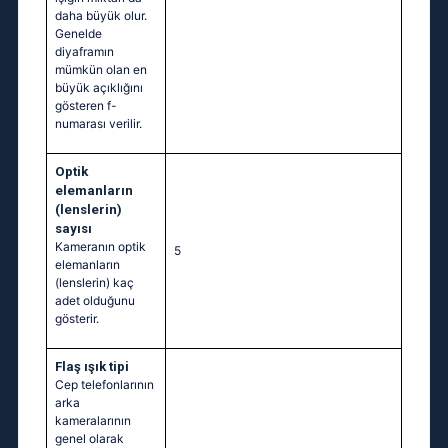
daha büyük olur.
Genelde
diyaframın
mümkün olan en
büyük açıklığını
gösteren f-
numarası verilir.
Optik
elemanların
(lenslerin)
sayısı
Kameranın optik
5
elemanların
(lenslerin) kaç
adet olduğunu
gösterir.
Flaş ışık tipi
Cep telefonlarının
arka
kameralarının
genel olarak