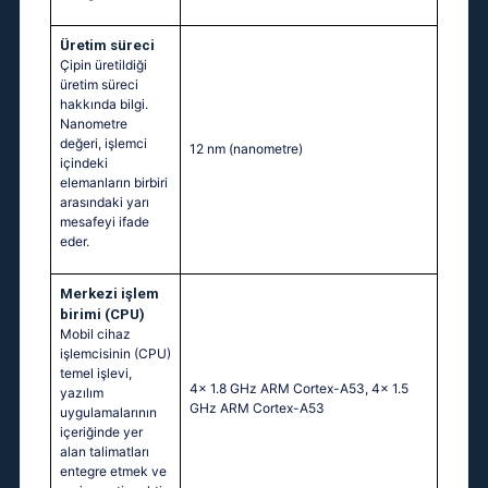
Üretim süreci
Çipin üretildiği
üretim süreci
hakkında bilgi.
Nanometre
değeri, işlemci
12 nm
(nanometre)
içindeki
elemanların birbiri
arasındaki yarı
mesafeyi ifade
eder.
Merkezi işlem
birimi (CPU)
Mobil cihaz
işlemcisinin (CPU)
temel işlevi,
4x 1.8 GHz ARM Cortex-A53, 4x 1.5
yazılım
GHz ARM Cortex-A53
uygulamalarının
içeriğinde yer
alan talimatları
entegre etmek ve