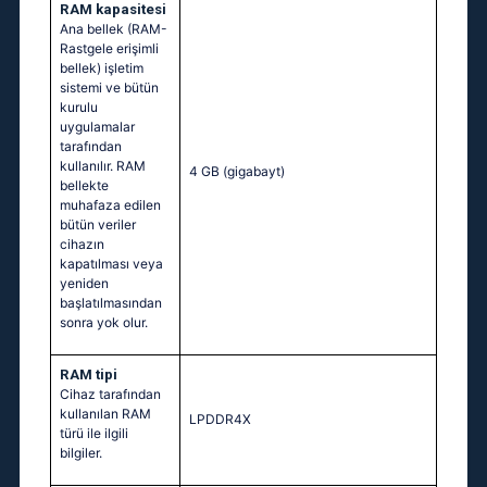
RAM kapasitesi
Ana bellek (RAM-
Rastgele erişimli
bellek) işletim
sistemi ve bütün
kurulu
uygulamalar
tarafından
kullanılır. RAM
4 GB
(gigabayt)
bellekte
muhafaza edilen
bütün veriler
cihazın
kapatılması veya
yeniden
başlatılmasından
sonra yok olur.
RAM tipi
Cihaz tarafından
kullanılan RAM
LPDDR4X
türü ile ilgili
bilgiler.