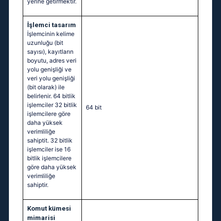
yerine getirmektir.
İşlemci tasarım
İşlemcinin kelime
uzunluğu (bit
sayısı), kayıtların
boyutu, adres veri
yolu genişliği ve
veri yolu genişliği
(bit olarak) ile
belirlenir. 64 bitlik
işlemciler 32 bitlik
64 bit
işlemcilere göre
daha yüksek
verimliliğe
sahiptit. 32 bitlik
işlemciler ise 16
bitlik işlemcilere
göre daha yüksek
verimliliğe
sahiptir.
Komut kümesi
mimarisi