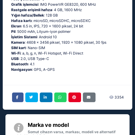
Grafik işlemcisi
: IMG PowerVR GE8320, 600 MHz
Rastgele erişimli hafıza
: 4 GB, 1600 MHz
Yığın hafıza/Bellek
: 128 GB
Hafıza kartı
: microSD, microSDHC, microSDXC
Ekran
: 6.5 in, IPS, 720 x 1600 piksel, 24 bit
Pil
: 5000 mAh, Lityum-iyon polimer
İşletim Sistemi
: Android 10
Kamera
: 4608 x 3456 piksel, 1920 x 1080 piksel, 30 fps
SIM kart
: Nano-SIM
Wi-Fi
: a, b, g, n, Wi-Fi Hotspot, Wi-Fi Direct
USB
: 2.0, USB Type-C
Bluetooth
: 4.1
Navigasyon
: GPS, A-GPS
3354
Marka ve model
Somut cihazın varsa, markası, modeli ve alternatif