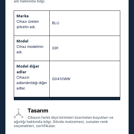
adı hakkında bilgi.
Marka
Cihazı üreten
BLU
şirketin adı.
Model
Cihaz modelinin
G91
adı.
Model diğer
adlar
Cihazın
G0410WW
adlandırıldığı diğer
adlar.
Tasarım
Cihazın farklı ölçü birimleri üzerinden boyutları ve
ağırlığı hakkında bilgi. Gövde malzemesi, sunulan renk
seçenekleri, sertifikalar.