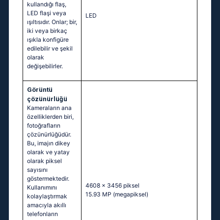
kullandığı flaş,
LED flaşi veya
LED
ışıltısıdır. Onlar; bir,
iki veya birkaç
ışıkla konfigüre
edilebilir ve şekil
olarak
değişebilirler.
Görüntü
çözünürlüğü
Kameraların ana
özelliklerden biri,
fotoğrafların
çözünürlüğüdür.
Bu, imajın dikey
olarak ve yatay
olarak piksel
sayısını
göstermektedir.
4608 x 3456 piksel
Kullanımını
15.93 MP
(megapiksel)
kolaylaştırmak
amacıyla akıllı
telefonların