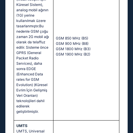
Küresel Sistem),
analog mobil ağının
(1G) yerine
kullanılmak üzere
tasarlanmıştır.Bu
nedenle GSM çoğu
zaman 2G mobil ağı
GSM 850 MHz (B5)
olarak da telaffuz
GSM 900 MHz (B8)
edilir. Sisteme önce
GSM 1800 MHz (B3)
GPRS (General
GSM 1900 MHz (B2)
Packet Radio
Services), daha
sonra EDGE
(Enhanced Data
rates for GSM
Evolution) (Küresel
Evrim İçin Gelişmiş
Veri Oranları)
teknolojileri dahil
edilerek
geliştirilmiştir.
UMTS
UMTS, Universal