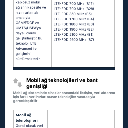
kablosuz mobil
LTE-FDD 700 MHz (B17)
ağların kapasite ve
LTE-FDD 700 MHz (B28)
hızını artırmak
LTE-FDD 850 MHz (B5)
amacıyla
LTE-FDD 1700 MHz (B4)
GSM/EDGE ve
LTE-FDD 1800 MHz (B3)
UMTS/HSPA'ya
LTE-FDD 1900 MHz (B2)
dayalı olarak
LTE-FDD 2100 MHz (B1)
geliştirilmiştir. Bu
LTE-FDD 2600 MHz (B7)
teknoloji LTE
Advanced ile
gelişimini
sürdürmektedir.
Mobil ağ teknolojileri ve bant
genişliği
Mobil ağ sisteminde cihazlar arasındaki iletişim, veri aktarımı
için farklı veri hızları sunan teknolojiler vasıtasıyla
gerçekleştirilir
Mobil ağ
teknolojileri
Genel olarak veri