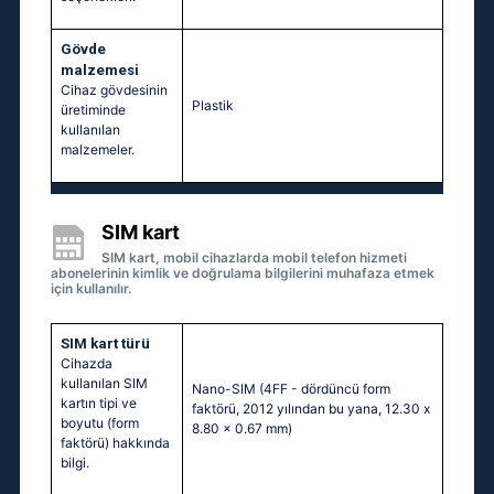
Gövde
malzemesi
Cihaz gövdesinin
Plastik
üretiminde
kullanılan
malzemeler.
SIM kart
SIM kart, mobil cihazlarda mobil telefon hizmeti
abonelerinin kimlik ve doğrulama bilgilerini muhafaza etmek
için kullanılır.
SIM kart türü
Cihazda
kullanılan SIM
Nano-SIM (4FF - dördüncü form
kartın tipi ve
faktörü, 2012 yılından bu yana, 12.30 x
boyutu (form
8.80 x 0.67 mm)
faktörü) hakkında
bilgi.