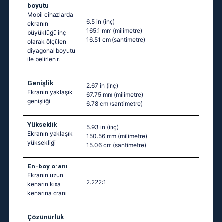
boyutu
Mobil cihazlarda
6.5 in
(inç)
ekranın
165.1 mm
(milimetre)
büyüklüğü inç
16.51 cm
(santimetre)
olarak ölçülen
diyagonal boyutu
ile belirlenir.
Genişlik
2.67 in
(inç)
Ekranın yaklaşık
67.75 mm
(milimetre)
genişliği
6.78 cm
(santimetre)
Yükseklik
5.93 in
(inç)
Ekranın yaklaşık
150.56 mm
(milimetre)
yüksekliği
15.06 cm
(santimetre)
En-boy oranı
Ekranın uzun
2.222:1
kenarın kısa
kenarına oranı
Çözünürlük