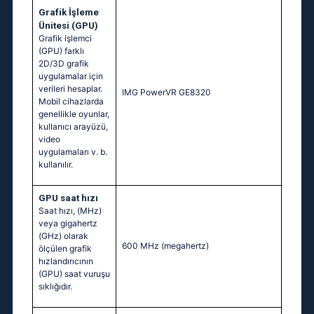
Grafik İşleme
Ünitesi (GPU)
Grafik işlemci
(GPU) farklı
2D/3D grafik
uygulamalar için
verileri hesaplar.
IMG PowerVR GE8320
Mobil cihazlarda
genellikle oyunlar,
kullanıcı arayüzü,
video
uygulamaları v. b.
kullanılır.
GPU saat hızı
Saat hızı, (MHz)
veya gigahertz
(GHz) olarak
600 MHz
(megahertz)
ölçülen grafik
hızlandırıcının
(GPU) saat vuruşu
sıklığıdır.