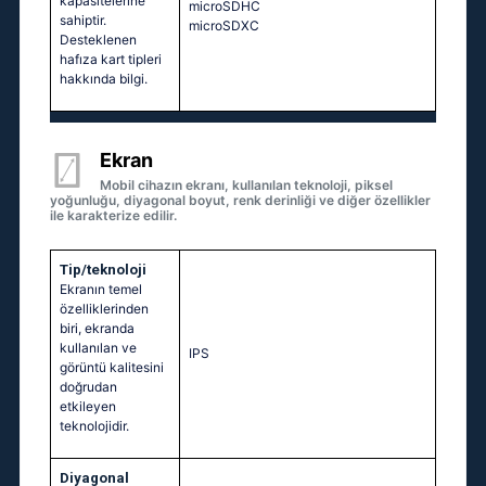
kapasitelerine
microSDHC
sahiptir.
microSDXC
Desteklenen
hafıza kart tipleri
hakkında bilgi.
Ekran
Mobil cihazın ekranı, kullanılan teknoloji, piksel
yoğunluğu, diyagonal boyut, renk derinliği ve diğer özellikler
ile karakterize edilir.
Tip/teknoloji
Ekranın temel
özelliklerinden
biri, ekranda
kullanılan ve
IPS
görüntü kalitesini
doğrudan
etkileyen
teknolojidir.
Diyagonal