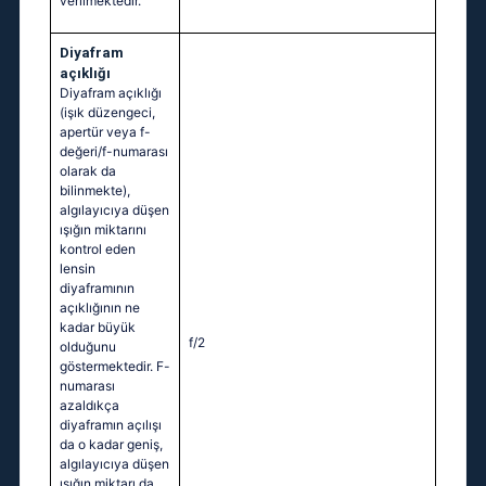
verilmektedir.
Diyafram
açıklığı
Diyafram açıklığı
(işık düzengeci,
apertür veya f-
değeri/f-numarası
olarak da
bilinmekte),
algılayıcıya düşen
ışığın miktarını
kontrol eden
lensin
diyaframının
açıklığının ne
kadar büyük
f/2
olduğunu
göstermektedir. F-
numarası
azaldıkça
diyaframın açılışı
da o kadar geniş,
algılayıcıya düşen
ışığın miktarı da