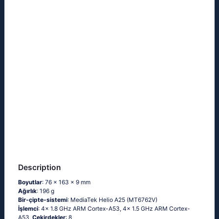
Description
Boyutlar
: 76 x 163 x 9 mm
Ağırlık
: 196 g
Bir-çipte-sistemi
: MediaTek Helio A25 (MT6762V)
İşlemci
: 4x 1.8 GHz ARM Cortex-A53, 4x 1.5 GHz ARM Cortex-
A53,
Çekirdekler
: 8