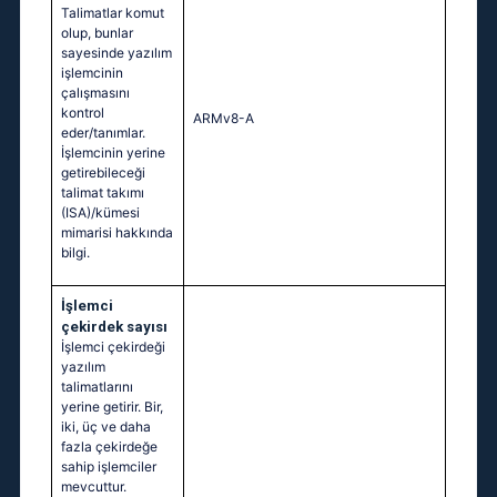
Talimatlar komut
olup, bunlar
sayesinde yazılım
işlemcinin
çalışmasını
kontrol
ARMv8-A
eder/tanımlar.
İşlemcinin yerine
getirebileceği
talimat takımı
(ISA)/kümesi
mimarisi hakkında
bilgi.
İşlemci
çekirdek sayısı
İşlemci çekirdeği
yazılım
talimatlarını
yerine getirir. Bir,
iki, üç ve daha
fazla çekirdeğe
sahip işlemciler
mevcuttur.