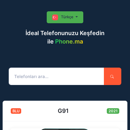
Türkçe
İdeal Telefonunuzu Keşfedin
ile
Phone.ma
G91
BLU
2021