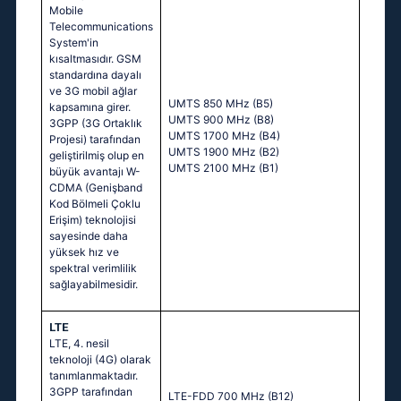
Mobile
Telecommunications
System'in
kısaltmasıdır. GSM
standardına dayalı
ve 3G mobil ağlar
UMTS 850 MHz (B5)
kapsamına girer.
UMTS 900 MHz (B8)
3GPP (3G Ortaklık
UMTS 1700 MHz (B4)
Projesi) tarafından
UMTS 1900 MHz (B2)
geliştirilmiş olup en
UMTS 2100 MHz (B1)
büyük avantajı W-
CDMA (Genişband
Kod Bölmeli Çoklu
Erişim) teknolojisi
sayesinde daha
yüksek hız ve
spektral verimlilik
sağlayabilmesidir.
LTE
LTE, 4. nesil
teknoloji (4G) olarak
tanımlanmaktadır.
3GPP tarafından
LTE-FDD 700 MHz (B12)