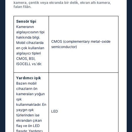
kamera, çentik veya ekranda bir delik, ekran altı kamera,
falan filân.
Sensör tipi
Kameranın
algılayıcısının tipi
hakkında bilgi.
CMOS (complementary metal-oxide
Mobil cihazlarda
semiconductor)
en çok kullanılan
algılayıcı tipleri
CMOS, BSI,
ISOCELL vs.'dir.
Yardımcı işık
Bazen mobil
cihazların ön
kameraları yoğun
ışık
kullanmaktadır. En
yaygın ışık
LED
türlerinden ise
ekrandan çıkan
flaş ve ön LED
flaşıdır. Yardımcı