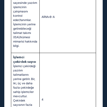
sayesinde yazılım
işlemcinin
çalışmasını
kontrol
ARMv8-A
eder/tanımlar.
İşlemcinin yerine
getirebileceği
talimat takımı
(ISA)/kümesi
mimarisi hakkında
bilgi.
İşlemci
çekirdek sayısı
İşlemci çekirdeği
yazılım
talimatlarını
yerine getirir. Bir,
iki, üç ve daha
fazla çekirdeğe
sahip işlemciler
mevcuttur.
4
Çekirdek
sayısının fazla