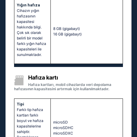
Yığın hafıza
Cihazın yığın
hafızasının
kapasitesi
hakkında bilgi.
8 GB
(gigabayt)
Çok sık olarak
16 GB
(gigabayt)
belirli bir model
farklı yığın hafıza
kapasiteleri ile
sunulmaktadır.
Hafıza kartı
Hafıza kartları, mobil cihazlarda veri depolama
hafızasının kapasitesini artırmak için kullanılmaktadır.
Tipi
Farklı tip hafıza
kartları farklı
boyut ve hafıza
microSD
kapasitelerine
microSDHC
sahiptir.
microSDXC