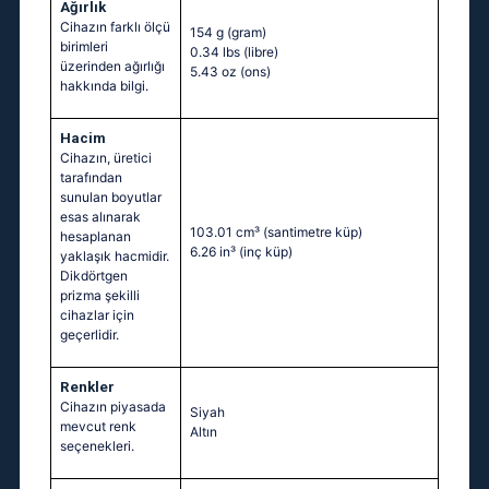
Ağırlık
Cihazın farklı ölçü
154 g
(gram)
birimleri
0.34 lbs
(libre)
üzerinden ağırlığı
5.43 oz
(ons)
hakkında bilgi.
Hacim
Cihazın, üretici
tarafından
sunulan boyutlar
esas alınarak
103.01 cm³
(santimetre küp)
hesaplanan
6.26 in³
(inç küp)
yaklaşık hacmidir.
Dikdörtgen
prizma şekilli
cihazlar için
geçerlidir.
Renkler
Cihazın piyasada
Siyah
mevcut renk
Altın
seçenekleri.