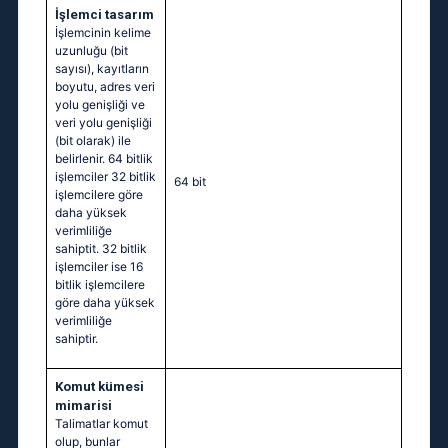
İşlemci tasarım
İşlemcinin kelime
uzunluğu (bit
sayısı), kayıtların
boyutu, adres veri
yolu genişliği ve
veri yolu genişliği
(bit olarak) ile
belirlenir. 64 bitlik
işlemciler 32 bitlik
64 bit
işlemcilere göre
daha yüksek
verimliliğe
sahiptit. 32 bitlik
işlemciler ise 16
bitlik işlemcilere
göre daha yüksek
verimliliğe
sahiptir.
Komut kümesi
mimarisi
Talimatlar komut
olup, bunlar