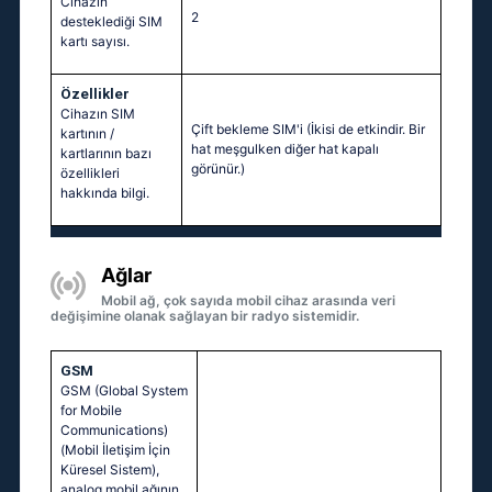
Cihazın
2
desteklediği SIM
kartı sayısı.
Özellikler
Cihazın SIM
Çift bekleme SIM'i (İkisi de etkindir. Bir
kartının /
hat meşgulken diğer hat kapalı
kartlarının bazı
görünür.)
özellikleri
hakkında bilgi.
Ağlar
Mobil ağ, çok sayıda mobil cihaz arasında veri
değişimine olanak sağlayan bir radyo sistemidir.
GSM
GSM (Global System
for Mobile
Communications)
(Mobil İletişim İçin
Küresel Sistem),
analog mobil ağının