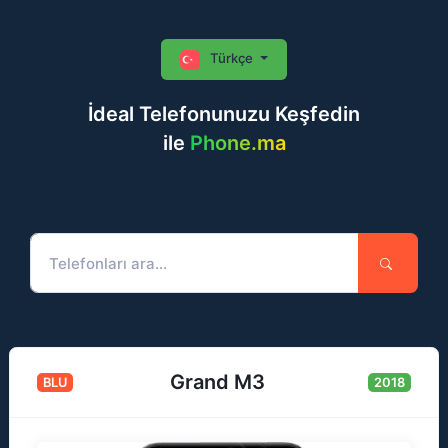
Türkçe
İdeal Telefonunuzu Keşfedin
ile
Phone.ma
Grand M3
BLU
2018