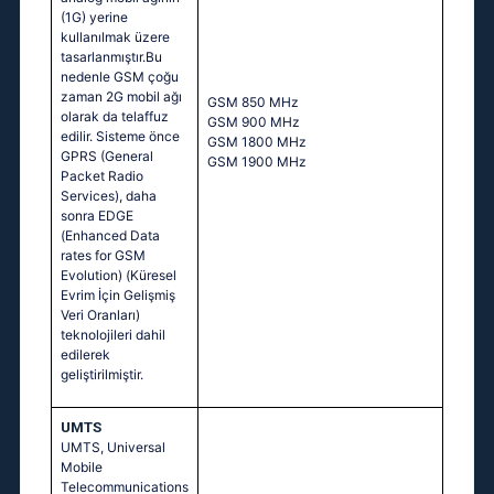
(1G) yerine
kullanılmak üzere
tasarlanmıştır.Bu
nedenle GSM çoğu
zaman 2G mobil ağı
GSM 850 MHz
olarak da telaffuz
GSM 900 MHz
edilir. Sisteme önce
GSM 1800 MHz
GPRS (General
GSM 1900 MHz
Packet Radio
Services), daha
sonra EDGE
(Enhanced Data
rates for GSM
Evolution) (Küresel
Evrim İçin Gelişmiş
Veri Oranları)
teknolojileri dahil
edilerek
geliştirilmiştir.
UMTS
UMTS, Universal
Mobile
Telecommunications