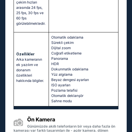
çekim hızları
arasında 24 fps,
25 fps, 30 fps ve
60 fps
görülebilmektedir.
Otomatik odaklama
Sürekli çekim
Dijital zoom
Coğrafi etiketleme
Özellikler
Panorama
Arka kameranın
HDR
ek yazılım ve
Dokunmatik odaklama
donanım
Yüz algılama
özellikleri
Beyaz dengesi ayarları
hakkında bilgiler.
ISO ayarları
Pozlama telafisi
Otomatik deklanşör
Sahne modu
Ön Kamera
Günümüzde akıllı telefonların bir veya daha fazla ön
kamerası var farklı tasarımları ile - açılır kamera, dönen