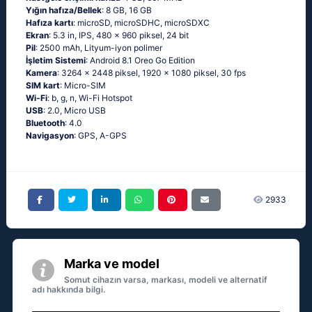
Yığın hafıza/Bellek
: 8 GB, 16 GB
Hafıza kartı
: microSD, microSDHC, microSDXC
Ekran
: 5.3 in, IPS, 480 x 960 piksel, 24 bit
Pil
: 2500 mAh, Lityum-iyon polimer
İşletim Sistemi
: Android 8.1 Oreo Go Edition
Kamera
: 3264 x 2448 piksel, 1920 x 1080 piksel, 30 fps
SIM kart
: Micro-SIM
Wi-Fi
: b, g, n, Wi-Fi Hotspot
USB
: 2.0, Micro USB
Bluetooth
: 4.0
Navigasyon
: GPS, A-GPS
2933
Marka ve model
Somut cihazın varsa, markası, modeli ve alternatif
adı hakkında bilgi.