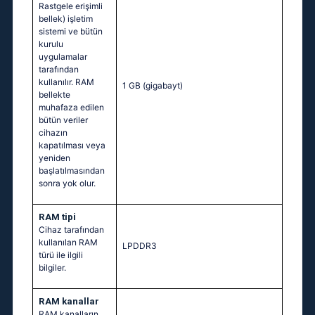
Rastgele erişimli
bellek) işletim
sistemi ve bütün
kurulu
uygulamalar
tarafından
kullanılır. RAM
1 GB
(gigabayt)
bellekte
muhafaza edilen
bütün veriler
cihazın
kapatılması veya
yeniden
başlatılmasından
sonra yok olur.
RAM tipi
Cihaz tarafından
kullanılan RAM
LPDDR3
türü ile ilgili
bilgiler.
RAM kanallar
RAM kanalların