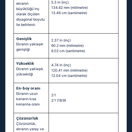
5.3 in
(inç)
ekranın
134.62 mm
(milimetre)
büyüklüğü inç
13.46 cm
(santimetre)
olarak ölçülen
diyagonal boyutu
ile belirlenir.
Genişlik
2.37 in
(inç)
Ekranın yaklaşık
60.2 mm
(milimetre)
genişliği
6.02 cm
(santimetre)
Yükseklik
4.74 in
(inç)
Ekranın yaklaşık
120.41 mm
(milimetre)
yüksekliği
12.04 cm
(santimetre)
En-boy oranı
Ekranın uzun
2:1
kenarın kısa
2:1 (18:9)
kenarına oranı
Çözünürlük
Çözünürlük,
ekranın yatay ve