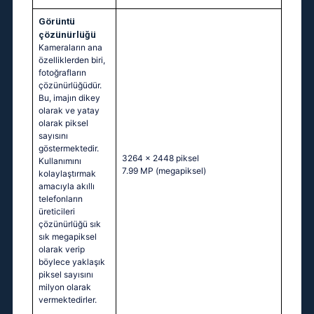
Görüntü
çözünürlüğü
Kameraların ana
özelliklerden biri,
fotoğrafların
çözünürlüğüdür.
Bu, imajın dikey
olarak ve yatay
olarak piksel
sayısını
göstermektedir.
3264 x 2448 piksel
Kullanımını
7.99 MP
(megapiksel)
kolaylaştırmak
amacıyla akıllı
telefonların
üreticileri
çözünürlüğü sık
sık megapiksel
olarak verip
böylece yaklaşık
piksel sayısını
milyon olarak
vermektedirler.