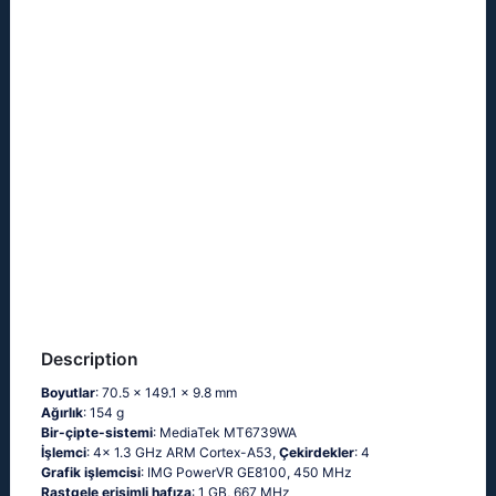
Description
Boyutlar
: 70.5 x 149.1 x 9.8 mm
Ağırlık
: 154 g
Bir-çipte-sistemi
: MediaTek MT6739WA
İşlemci
: 4x 1.3 GHz ARM Cortex-A53,
Çekirdekler
: 4
Grafik işlemcisi
: IMG PowerVR GE8100, 450 MHz
Rastgele erişimli hafıza
: 1 GB, 667 MHz