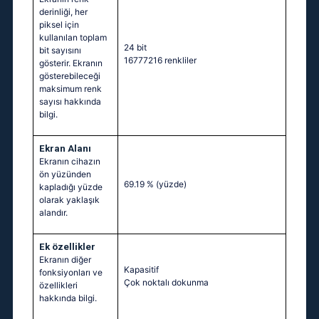
derinliği, her
piksel için
kullanılan toplam
24 bit
bit sayısını
16777216 renkliler
gösterir. Ekranın
gösterebileceği
maksimum renk
sayısı hakkında
bilgi.
Ekran Alanı
Ekranın cihazın
ön yüzünden
69.19 %
(yüzde)
kapladığı yüzde
olarak yaklaşık
alandır.
Ek özellikler
Ekranın diğer
Kapasitif
fonksiyonları ve
Çok noktalı dokunma
özellikleri
hakkında bilgi.