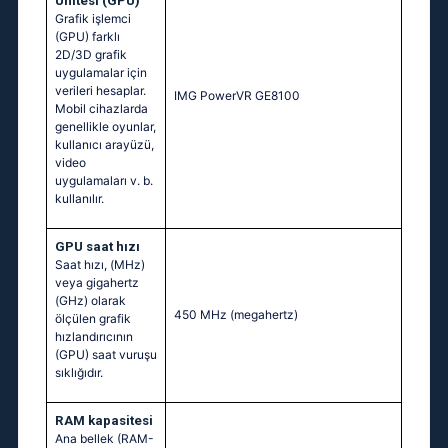
Ünitesi (GPU)
Grafik işlemci
(GPU) farklı
2D/3D grafik
uygulamalar için
verileri hesaplar.
IMG PowerVR GE8100
Mobil cihazlarda
genellikle oyunlar,
kullanıcı arayüzü,
video
uygulamaları v. b.
kullanılır.
GPU saat hızı
Saat hızı, (MHz)
veya gigahertz
(GHz) olarak
450 MHz
(megahertz)
ölçülen grafik
hızlandırıcının
(GPU) saat vuruşu
sıklığıdır.
RAM kapasitesi
Ana bellek (RAM-