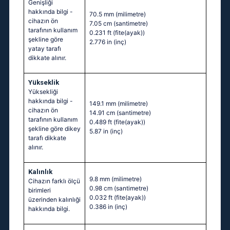
Genişliği
hakkında bilgi -
70.5 mm
(milimetre)
cihazın ön
7.05 cm
(santimetre)
tarafının kullanım
0.231 ft
(fite(ayak))
şekline göre
2.776 in
(inç)
yatay tarafı
dikkate alınır.
Yükseklik
Yüksekliği
hakkında bilgi -
149.1 mm
(milimetre)
cihazın ön
14.91 cm
(santimetre)
tarafının kullanım
0.489 ft
(fite(ayak))
şekline göre dikey
5.87 in
(inç)
tarafı dikkate
alınır.
Kalınlık
9.8 mm
(milimetre)
Cihazın farklı ölçü
0.98 cm
(santimetre)
birimleri
0.032 ft
(fite(ayak))
üzerinden kalınlıği
0.386 in
(inç)
hakkında bilgi.