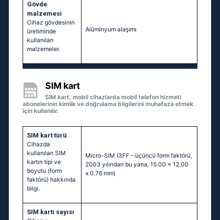
Gövde
malzemesi
Cihaz gövdesinin
Alüminyum alaşımı
üretiminde
kullanılan
malzemeler.
SIM kart
SIM kart, mobil cihazlarda mobil telefon hizmeti
abonelerinin kimlik ve doğrulama bilgilerini muhafaza etmek
için kullanılır.
SIM kart türü
Cihazda
kullanılan SIM
Micro-SIM (3FF - üçüncü form faktörü,
kartın tipi ve
2003 yılından bu yana, 15.00 x 12.00
boyutu (form
x 0.76 mm)
faktörü) hakkında
bilgi.
SIM kartı sayısı