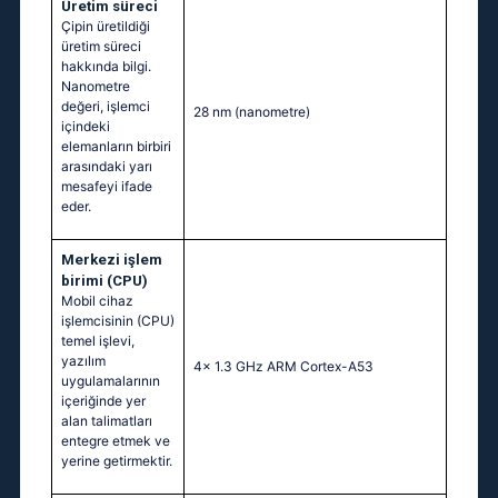
Üretim süreci
Çipin üretildiği
üretim süreci
hakkında bilgi.
Nanometre
değeri, işlemci
28 nm
(nanometre)
içindeki
elemanların birbiri
arasındaki yarı
mesafeyi ifade
eder.
Merkezi işlem
birimi (CPU)
Mobil cihaz
işlemcisinin (CPU)
temel işlevi,
yazılım
4x 1.3 GHz ARM Cortex-A53
uygulamalarının
içeriğinde yer
alan talimatları
entegre etmek ve
yerine getirmektir.