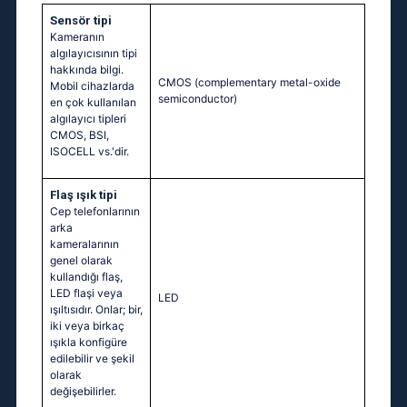
Sensör tipi
Kameranın
algılayıcısının tipi
hakkında bilgi.
CMOS (complementary metal-oxide
Mobil cihazlarda
semiconductor)
en çok kullanılan
algılayıcı tipleri
CMOS, BSI,
ISOCELL vs.'dir.
Flaş ışık tipi
Cep telefonlarının
arka
kameralarının
genel olarak
kullandığı flaş,
LED flaşi veya
LED
ışıltısıdır. Onlar; bir,
iki veya birkaç
ışıkla konfigüre
edilebilir ve şekil
olarak
değişebilirler.