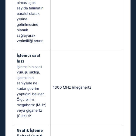
olması, çok
sayıda talimatın
paralel olarak
yerine
getirilmesine
olanak
sağlayarak
verimliliği artırır.
İşlemci saat
hızı
İşlemcinin saat
vuruşu sıklığı,
işlemcinin
saniyede ne
1300 MHz
(megahertz)
kadar çevrim
yaptığını belirler.
Ölçü birimi
megahertz (MHz)
veya gigahertz
(GHz)'tir.
Grafik İşleme