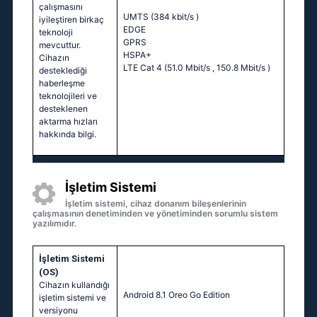
çalışmasını
UMTS (384 kbit/s
)
iyileştiren birkaç
EDGE
teknoloji
GPRS
mevcuttur.
HSPA+
Cihazın
LTE Cat 4 (51.0 Mbit/s
, 150.8 Mbit/s
)
desteklediği
haberleşme
teknolojileri ve
desteklenen
aktarma hızları
hakkında bilgi.
İşletim Sistemi
İşletim sistemi, cihaz donanım bileşenlerinin
çalışmasının denetiminden ve yönetiminden sorumlu sistem
yazılımıdır.
İşletim Sistemi
(OS)
Cihazın kullandığı
Android 8.1 Oreo Go Edition
işletim sistemi ve
versiyonu