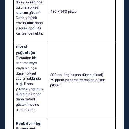
dikey ekseninde
bulunan piksel
480 x 960 piksel
sayısını gösterir.
Daha yüksek
çözünürlük daha
yüksek görüntü
kalitesi demektir.
Piksel
yoğunluğu
Ekrandan bir
santimetreye
veya bir inçe
düşen piksel
203 ppi
(inç başına düşen piksel)
sayısı hakkında
79 ppcm
(santimetre başına düşen
bilgi. Daha
piksel)
yüksek yoğunluk
bilginin ekranda
daha detaylı
gösterilmesine
olanak verir.
Renk derinliği
Ekranın renk