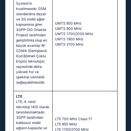
System'in
kısaltmasıdır. GSM
standardına dayalı
ve 3G mobil ağlar
UMTS 850 MHz
kapsamına girer.
UMTS 900 MHz
3GPP (3G Ortaklık
UMTS 1700/2100 MHz
Projesi) tarafından
UMTS 1900 MHz
geliştirilmiş olup en
UMTS 2100 MHz
büyük avantajı W-
CDMA (Genişband
Kod Bölmeli Çoklu
Erişim) teknolojisi
sayesinde daha
yüksek hız ve
spektral verimlilik
sağlayabilmesidir.
LTE
LTE, 4. nesil
teknoloji (4G) olarak
tanımlanmaktadır.
3GPP tarafından
LTE 700 MHz Class 17
kablosuz mobil
LTE 850 MHz
ağların kapasite ve
LTE 1700/2100 MHz